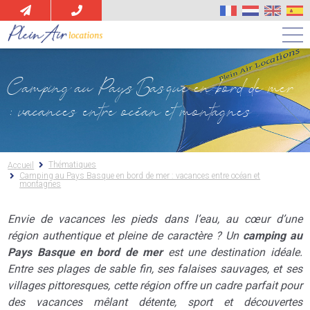
Aller
au
contenu
Camping au Pays Basque en bord de mer
principal
: vacances entre océan et montagnes
Thématiques
Accueil
Camping au Pays Basque en bord de mer : vacances entre océan et
montagnes
Envie de vacances les pieds dans l’eau, au cœur d’une
région authentique et pleine de caractère ? Un
camping au
Pays Basque en bord de mer
est une destination idéale.
Entre ses plages de sable fin, ses falaises sauvages, et ses
villages pittoresques, cette région offre un cadre parfait pour
des vacances mêlant détente, sport et découvertes