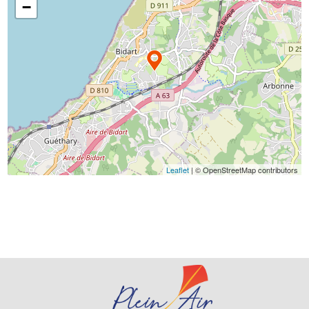
−
Leaflet
| © OpenStreetMap contributors