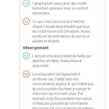
Camping bien placé avec des mobil-
n
home bien spacieux avec un confort
nécessaire.
Vu que c'est une zone où il fait très
chaud, il aurait été préférable que tous
les mobil-home soit climatisés. Aussi,
améliorer les animations du soir pour
adultes et enfants.
Hébergement
L'accueil et la disponibilité de Nadia qui
était très aimable, chaleureuse et
disponible.
rix
La restauration est également à
améliorer car, il fallait faire une
commande en avance et, qu'il n'était pas
du tout possible d'acheter à manger et
d'être servi au moment voulu. Par
exemple, trois fois pendant mon séjour,
il n'était pas possible de commander
des pizzas car, il n'y avait pas de créneau