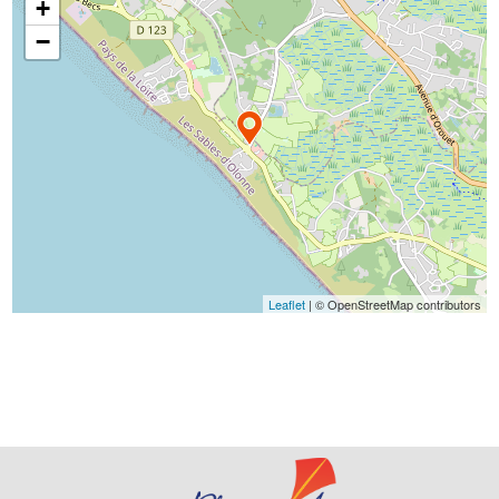
+
−
Leaflet
| © OpenStreetMap contributors