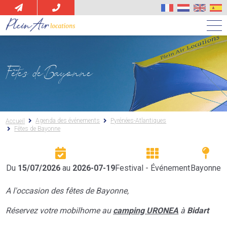
Aller
au
contenu
principal
Fêtes de Bayonne
Agenda des événements
Pyrénées-Atlantiques
Accueil
Fêtes de Bayonne
Du
15/07/2026
au
2026-07-19
Festival - Événement
Bayonne
A l'occasion des fêtes de Bayonne,
Réservez votre mobilhome au
camping URONEA
à
Bidart