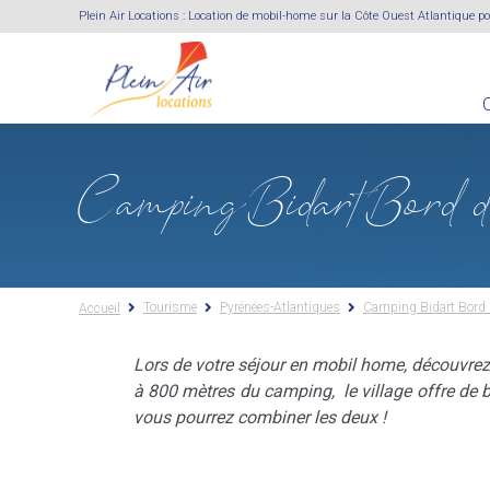
Aller
Plein Air Locations : Location de mobil-home sur la Côte Ouest Atlantique
au
contenu
principal
Camping Bidart Bord 
Tourisme
Pyrénées-Atlantiques
Camping Bidart Bord 
Accueil
Lors de votre séjour en mobil home, découvrez
à 800 mètres du camping, le village offre de be
vous pourrez combiner les deux !