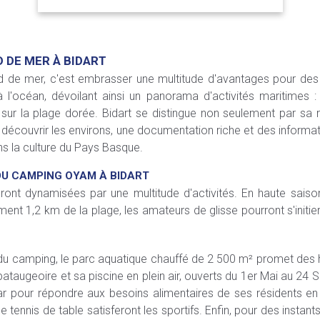
 DE MER À BIDART
d de mer, c'est embrasser une multitude d'avantages pour des
à l'océan, dévoilant ainsi un panorama d'activités maritimes
e sur la plage dorée. Bidart se distingue non seulement par sa r
découvrir les environs, une documentation riche et des informat
s la culture du Pays Basque.
DU CAMPING OYAM À BIDART
t dynamisées par une multitude d'activités. En haute saison,
ment 1,2 km de la plage, les amateurs de glisse pourront s'initie
e du camping, le parc aquatique chauffé de 2 500 m² promet de
pataugeoire et sa piscine en plein air, ouverts du 1er Mai au 2
 pour répondre aux besoins alimentaires de ses résidents en jou
 tennis de table satisferont les sportifs. Enfin, pour des instants l