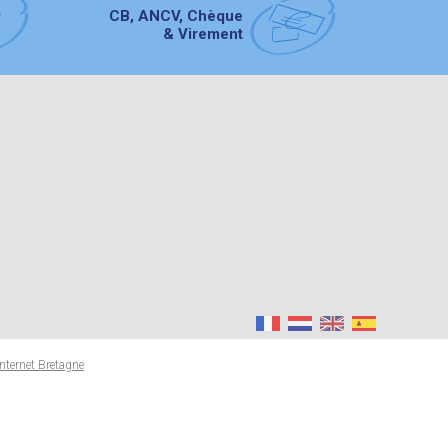
CB, ANCV, Chèque
& Virement
Internet Bretagne