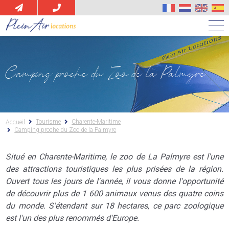
Aller
au
contenu
principal
Camping proche du Zoo de la Palmyre
Tourisme
Charente-Maritime
Accueil
Camping proche du Zoo de la Palmyre
Situé en Charente-Maritime, le zoo de La Palmyre est l'une
des attractions touristiques les plus prisées de la région.
Ouvert tous les jours de l'année, il vous donne l'opportunité
de découvrir plus de 1 600 animaux venus des quatre coins
du monde. S'étendant sur 18 hectares, ce parc zoologique
est l'un des plus renommés d'Europe.