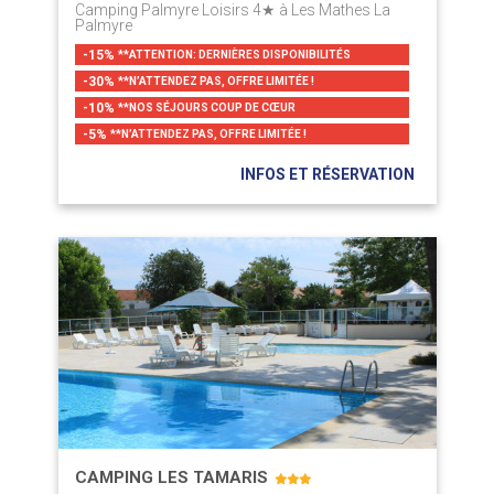
Camping Palmyre Loisirs 4★ à Les Mathes La
Palmyre
-15%
**ATTENTION: DERNIÈRES DISPONIBILITÉS
-30%
**N’ATTENDEZ PAS, OFFRE LIMITÉE !
-10%
**NOS SÉJOURS COUP DE CŒUR
-5%
**N’ATTENDEZ PAS, OFFRE LIMITÉE !
INFOS ET RÉSERVATION
CAMPING LES TAMARIS